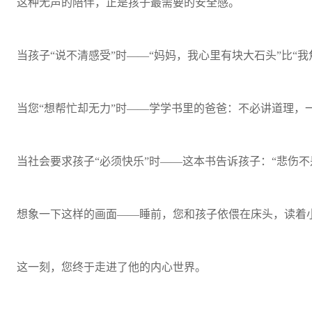
这种无声的陪伴，正是孩子最需要的安全感。
当孩子“说不清感受”时——“妈妈，我心里有块大石头”比“
当您“想帮忙却无力”时——学学书里的爸爸：不必讲道理，
当社会要求孩子“必须快乐”时——这本书告诉孩子：“悲伤
想象一下这样的画面——睡前，您和孩子依偎在床头，读着小
这一刻，您终于走进了他的内心世界。