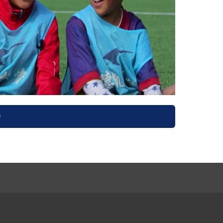
）
纳西族预告片