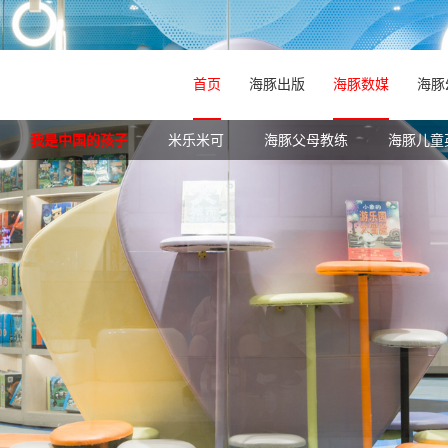
首页
海豚出版
海豚数媒
海豚
中心
研究院介绍
我是中国的孩子
组织架构
直营介绍
新品上架
专家团队
海豚大事记
海豚国际儿童之家
原创专区
米乐米可
教研中心
荣耀时刻
跨界商联
海豚父母教练
培研中心
商超店
社会责任
版权合作
网店
对外合作
海豚儿童
海