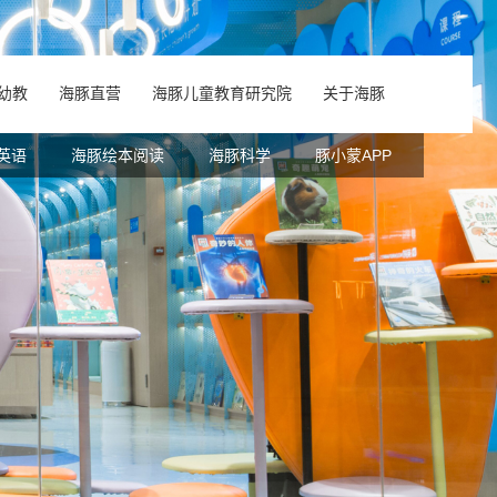
幼教
海豚直营
海豚儿童教育研究院
关于海豚
中心
英语
豚伙伴风采
读者专区
海豚绘本阅读
书目下载
加入我们
海豚科学
豚小蒙APP