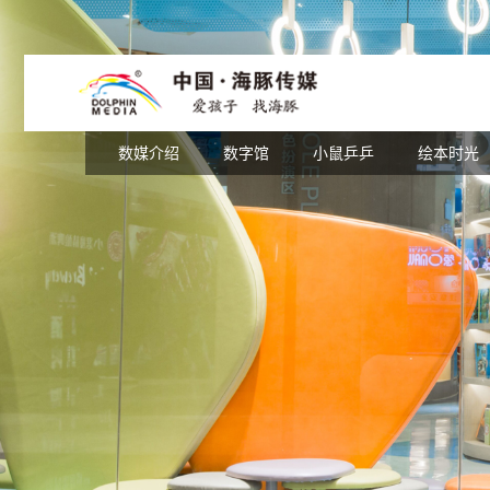
数媒介绍
数字馆
小鼠乒乒
海豚介绍
出版介绍
绘本时光
创始人
产品