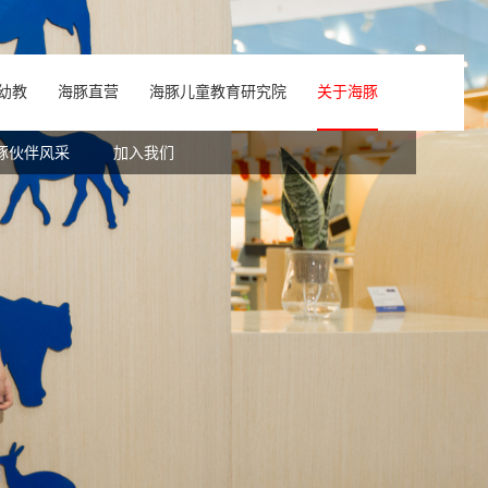
幼教
海豚直营
海豚儿童教育研究院
关于海豚
中心
英语
豚伙伴风采
读者专区
海豚绘本阅读
书目下载
加入我们
海豚科学
豚小蒙APP