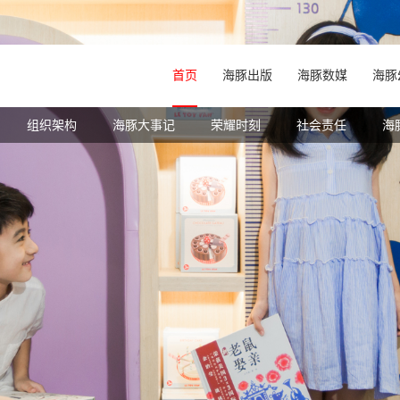
首页
海豚出版
海豚数媒
海豚
中心
研究院介绍
我是中国的孩子
组织架构
直营介绍
新品上架
专家团队
海豚大事记
海豚国际儿童之家
原创专区
米乐米可
教研中心
荣耀时刻
跨界商联
海豚父母教练
培研中心
商超店
社会责任
版权合作
网店
对外合作
海豚儿童
海