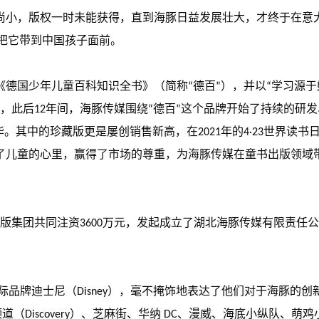
，版权一时未能获得，直到海豚日益发展壮大，才终于在意大利博洛
版权，把它带到中国孩子面前。
国少年儿童百科知识全书》（简称“德百”），并以“学习源于好奇，
，此后12年间，海豚传媒围绕“德百”这个品牌开始了持续的研发
其中的珍藏版更是屡创销售新高，在2021年的4·23世界读书日期
进了儿童的心里，赢得了市场的尊重，为海豚传媒在童书出版领
江出版集团共同注资3600万元，发起成立了湖北海豚传媒有限责
国际品牌迪士尼（Disney），毫不掩饰地表达了他们对于海豚的
道（Discovery）、芝麻街、华纳 DC、漫威、海底小纵队、萌