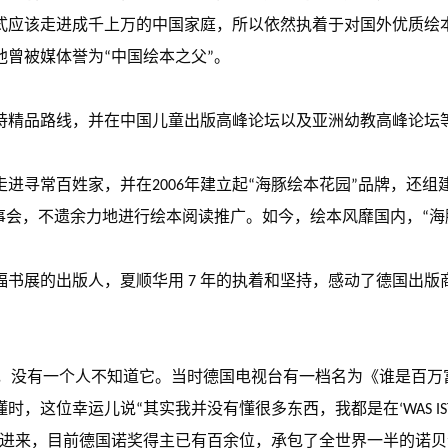
式应该走进成千上万的中国家庭，所以依然执着于对国外优质绘
曾被媒体誉为“中国绘本之父”。
坚持精品路线，并在中国儿童出版高峰论坛以及亚洲幼教高峰论
进寻常百姓家，并在2006年建立起“海豚绘本花园”品牌，还组
事会，不遗余力地进行绘本阅读推广。如今，绘本风靡国内，“海
展的出版人，夏顺华用 7 年的执着和坚持，感动了德国出版商，获
国民级图书，没有一个人不知道它。当时德国电视台有一档名为《谁是
这位幸运儿说“其实我并没有懂很多东西，我都是在‘WAS IST 
了进来，目前德国诺奖得主已有百余位，承包了全世界一半的诺