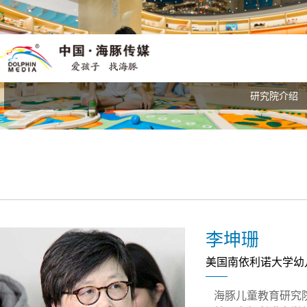
数媒介绍
数字馆
小鼠乒乒
海豚介绍
出版介绍
绘本时光
创始人
产品中心
研究院介绍
我是中
组织架
直
新
李坤珊
美国南依利诺大学幼
海豚儿童教育研究