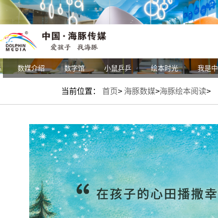
数媒介绍
数字馆
小鼠乒乒
海豚介绍
出版介绍
绘本时光
创始人
产品中心
研究院介绍
我是中
组织架
直
新
当前位置：
首页
>
海豚数媒
>
海豚绘本阅读
>