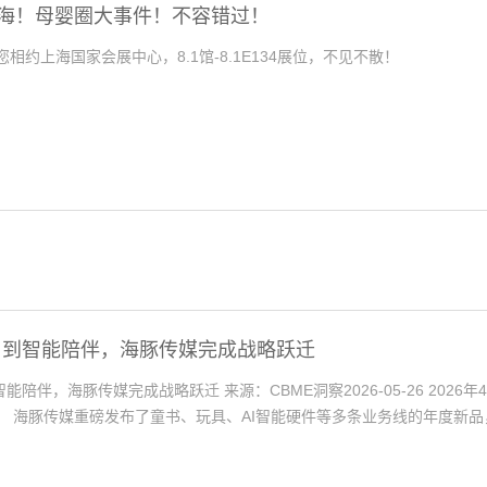
上海！母婴圈大事件！不容错过！
与您相约上海国家会展中心，8.1馆-8.1E134展位，不见不散！
，到智能陪伴，海豚传媒完成战略跃迁
陪伴，海豚传媒完成战略跃迁 来源：CBME洞察2026-05-26 2026年
。 海豚传媒重磅发布了童书、玩具、AI智能硬件等多条业务线的年度新品，
习与成长全场景。 正如发布会的主题“AI时代，重新定义家庭教育”所昭
长放缓、业态亟待革新的行业大环境下，海豚传媒正主动打破业态边界，实