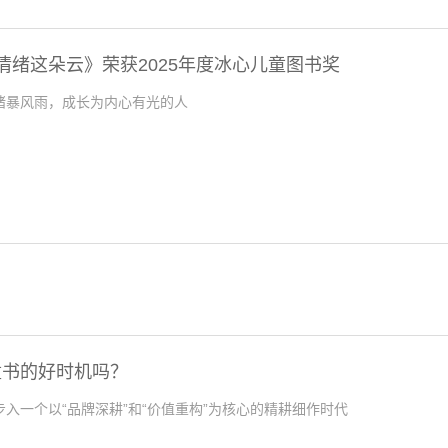
抱情绪这朵云》荣获2025年度冰心儿童图书奖
绪暴风雨，成长为内心有光的人
童书的好时机吗？
入一个以“品牌深耕”和“价值重构”为核心的精耕细作时代