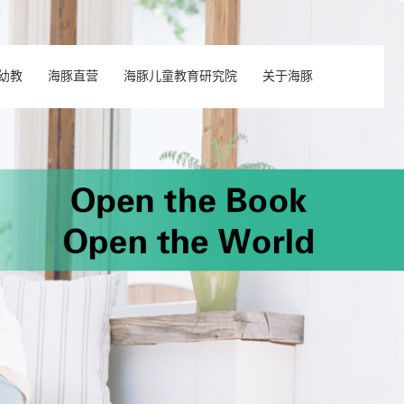
幼教
海豚直营
海豚儿童教育研究院
关于海豚
中心
英语
豚伙伴风采
读者专区
海豚绘本阅读
书目下载
加入我们
海豚科学
豚小蒙APP