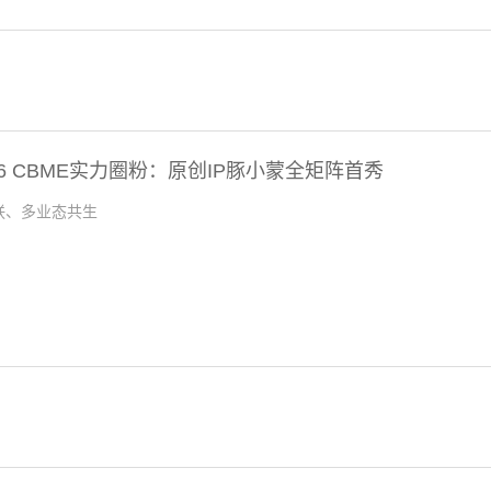
26 CBME实力圈粉：原创IP豚小蒙全矩阵首秀
联、多业态共生