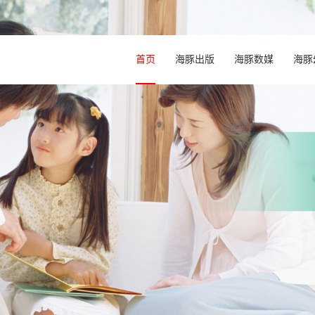
首页
海豚出版
海豚数媒
海豚
中心
研究院介绍
我是中国的孩子
组织架构
直营介绍
新品上架
专家团队
海豚大事记
海豚国际儿童之家
原创专区
米乐米可
教研中心
荣耀时刻
跨界商联
海豚父母教练
培研中心
商超店
社会责任
版权合作
网店
对外合作
海豚儿童
海