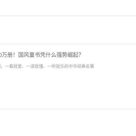
00万册！国风童书凭什么强势崛起？
系列，一看就爱、一读就懂、一听就乐的中华经典名著